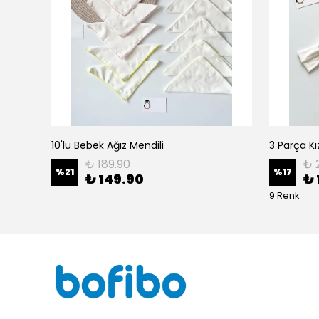
10'lu Bebek Ağız Mendili
₺ 189.90
₺ 
%
21
%
17
₺ 149.90
₺ 
9 Renk