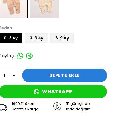
Beden
0-3 Ay
3-6 Ay
6-9 Ay
Paylaş
:
SEPETE EKLE
WHATSAPP
1600 TL üzeri
15 gün içinde
ücretsiz kargo
iade değişim