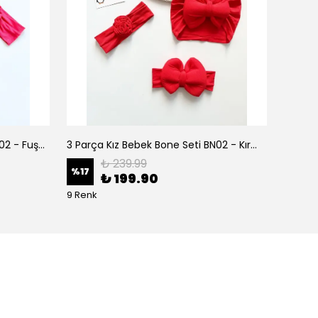
3 Parça Kız Bebek Bone Seti BN02 - Fuşya
3 Parça Kız Bebek Bone Seti BN02 - Kırmızı
₺ 239.99
%
17
%
17
₺ 199.90
9 Renk
9 Renk