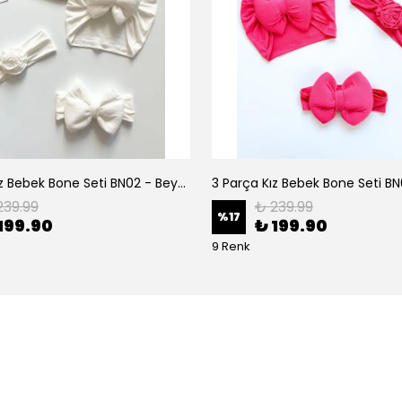
3 Parça Kız Bebek Bone Seti BN02 - Beyaz
239.99
₺ 239.99
%
17
199.90
₺ 199.90
9 Renk