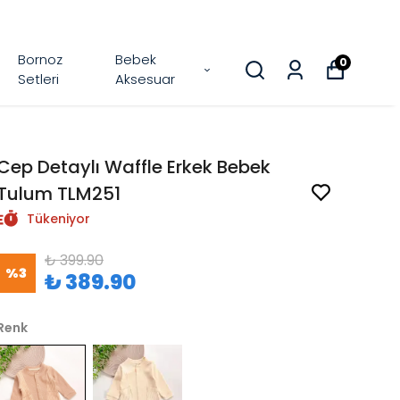
Bornoz
Bebek
0
Setleri
Aksesuar
Cep Detaylı Waffle Erkek Bebek
Tulum TLM251
Tükeniyor
₺ 399.90
%
3
₺ 389.90
Renk