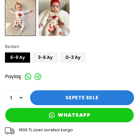
Beden
6-9 Ay
3-6 Ay
0-3 Ay
Paylaş
:
SEPETE EKLE
WHATSAPP
1600 TL üzeri ücretsiz kargo