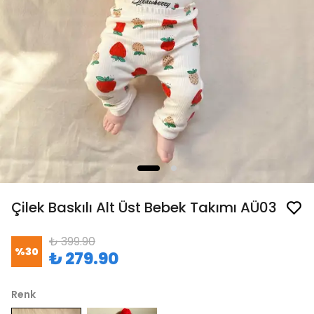
Çilek Baskılı Alt Üst Bebek Takımı AÜ03
₺ 399.90
%
30
₺ 279.90
Renk