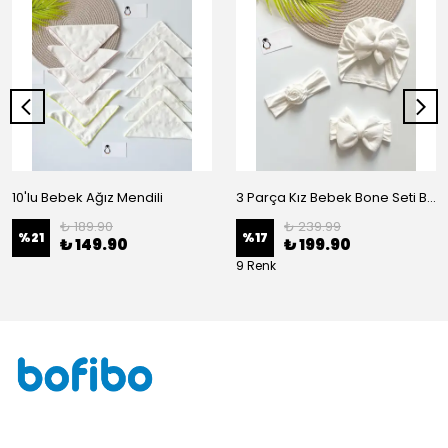
10'lu Bebek Ağız Mendili
3 Parça Kız Bebek Bone Seti BN02 - Beyaz
₺ 189.90
₺ 239.99
%
21
%
17
₺ 149.90
₺ 199.90
9 Renk