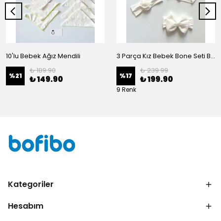
10'lu Bebek Ağız Mendili
3 Parça Kız Bebek Bone Seti BN02 - Beyaz
₺ 189.90
₺ 239.99
%
21
%
17
₺ 149.90
₺ 199.90
9 Renk
Kategoriler
Hesabım