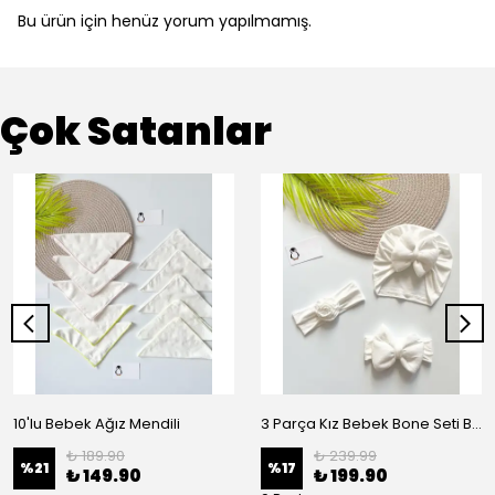
Bu ürün için henüz yorum yapılmamış.
Çok Satanlar
10'lu Bebek Ağız Mendili
3 Parça Kız Bebek Bone Seti BN02 - Beyaz
₺ 189.90
₺ 239.99
%
21
%
17
₺ 149.90
₺ 199.90