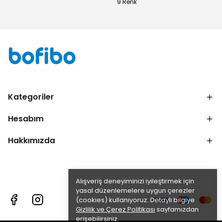
9 Renk
Kategoriler
Hesabım
Hakkımızda
Alışveriş deneyiminizi iyileştirmek için
yasal düzenlemelere uygun çerezler
(cookies) kullanıyoruz. Detaylı bilgiye
Gizlilik ve Çerez Politikası
sayfamızdan
erişebilirsiniz.