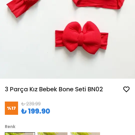
3 Parça Kız Bebek Bone Seti BN02
₺ 239.99
%
17
₺ 199.90
Renk