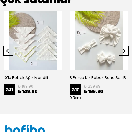
10'lu Bebek Ağız Mendili
3 Parça Kız Bebek Bone Seti BN02 - Beyaz
₺ 189.90
₺ 239.99
%
21
%
17
₺ 149.90
₺ 199.90
9 Renk