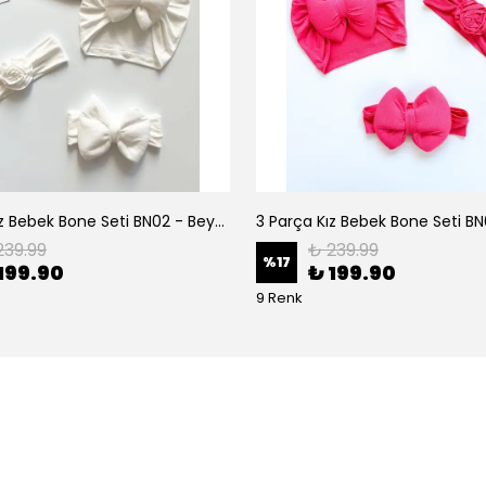
3 Parça Kız Bebek Bone Seti BN02 - Beyaz
239.99
₺ 239.99
%
17
199.90
₺ 199.90
9 Renk