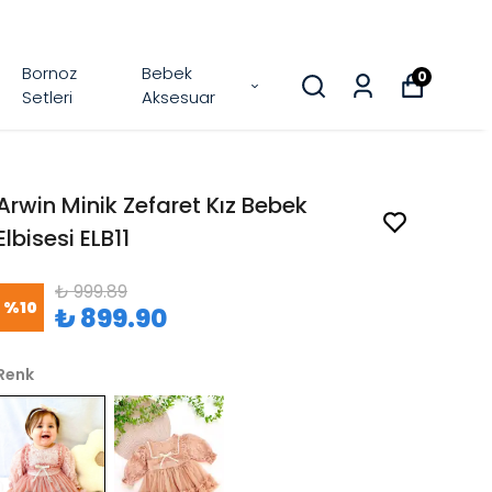
Bornoz
Bebek
0
Setleri
Aksesuar
Arwin Minik Zefaret Kız Bebek
Elbisesi ELB11
₺ 999.89
%
10
₺ 899.90
Renk