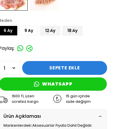
Beden
6 Ay
9 Ay
12 Ay
18 Ay
Paylaş
:
SEPETE EKLE
WHATSAPP
1600 TL üzeri
15 gün içinde
ücretsiz kargo
iade değişim
Ürün Açıklaması
Mankenlerdeki Aksesuarlar Fiyata Dahil Değildir.