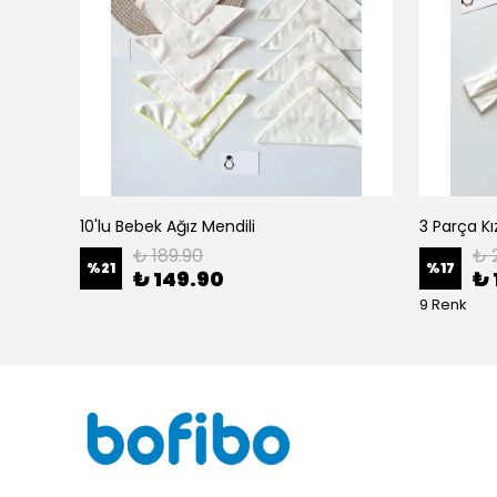
10'lu Bebek Ağız Mendili
₺ 189.90
₺ 
%
21
%
17
₺ 149.90
₺ 
9 Renk