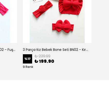
3 Parça Kız Bebek Bone Seti BN02 - Fuşya
3 Parça Kız Bebek Bone Seti BN02 - Kırmızı
₺ 239.99
%
17
%
17
₺ 199.90
9 Renk
9 Renk