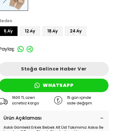
Beden
6 Ay
12 Ay
18 Ay
24 Ay
Paylaş
:
Stoğa Gelince Haber Ver
WHATSAPP
1600 TL üzeri
15 gün içinde
ücretsiz kargo
iade değişim
Ürün Açıklaması
Askılı Gömlekli Erkek Bebek Alt Üst Takımımız Askısı İle