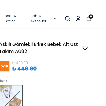
Bornoz
Bebek
0
Setleri
Aksesuar
Askılı Gömlekli Erkek Bebek Alt Üst
Takım AÜ82
₺ 499.90
%
10
₺ 449.90
Renk