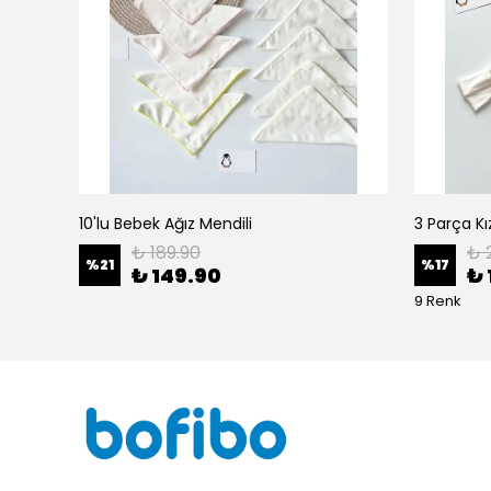
10'lu Bebek Ağız Mendili
₺ 189.90
₺ 
%
21
%
17
₺ 149.90
₺ 
9 Renk