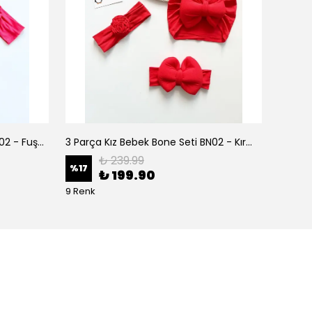
3 Parça Kız Bebek Bone Seti BN02 - Fuşya
3 Parça Kız Bebek Bone Seti BN02 - Kırmızı
₺ 239.99
%
17
%
17
₺ 199.90
9 Renk
9 Renk