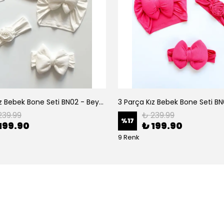
3 Parça Kız Bebek Bone Seti BN02 - Beyaz
239.99
₺ 239.99
%
17
199.90
₺ 199.90
9 Renk