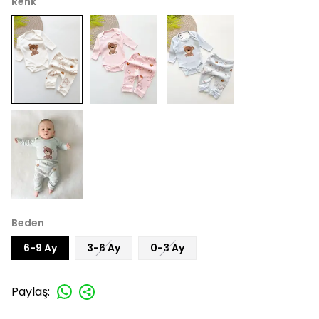
Renk
Beden
6-9 Ay
3-6 Ay
0-3 Ay
Paylaş
: