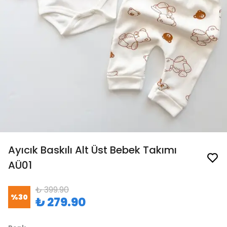
Ayıcık Baskılı Alt Üst Bebek Takımı
AÜ01
₺ 399.90
%
30
₺ 279.90