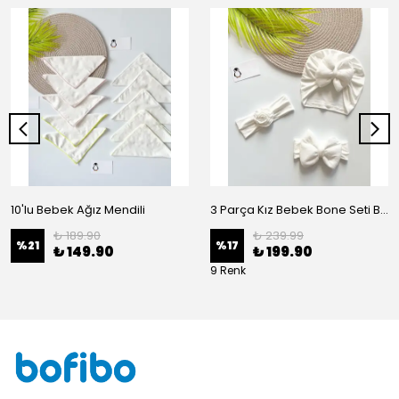
10'lu Bebek Ağız Mendili
3 Parça Kız Bebek Bone Seti BN02 - Beyaz
₺ 189.90
₺ 239.99
%
21
%
17
₺ 149.90
₺ 199.90
9 Renk