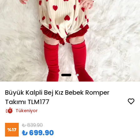
Büyük Kalpli Bej Kız Bebek Romper
Takımı TLM177
Tükeniyor
₺ 839.90
%
17
₺ 699.90