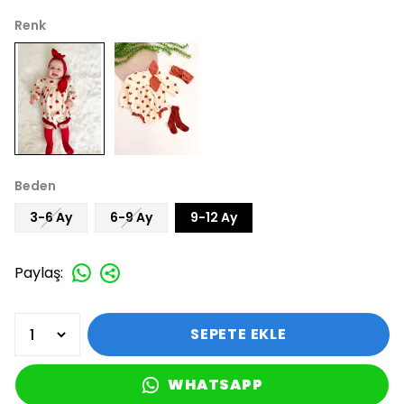
Renk
Beden
3-6 Ay
6-9 Ay
9-12 Ay
Paylaş
:
SEPETE EKLE
WHATSAPP