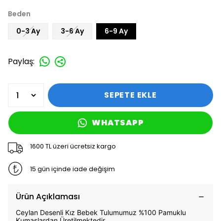
Beden
0-3 Ay
3-6 Ay
6-9 Ay
Paylaş
:
SEPETE EKLE
WHATSAPP
1600 TL üzeri ücretsiz kargo
15 gün içinde iade değişim
Ürün Açıklaması
Ceylan Desenli Kız Bebek Tulumumuz %100 Pamuklu
Kumaşlardan Üretilmektedir.