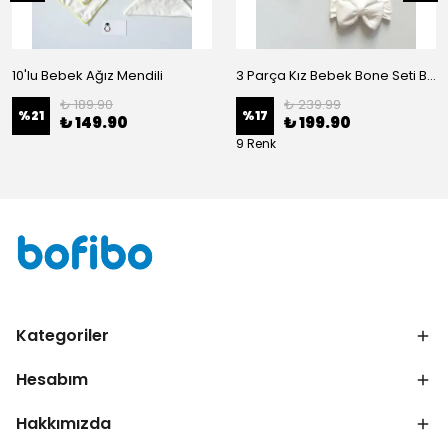
10'lu Bebek Ağız Mendili
3 Parça Kız Bebek Bone Seti BN02 - Beyaz
₺ 189.90
₺ 239.99
%
21
%
17
₺ 149.90
₺ 199.90
9 Renk
Kategoriler
Hesabım
Hakkımızda