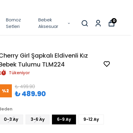
Bornoz
Bebek
0
Setleri
Aksesuar
Cherry Girl Şapkalı Eldivenli Kız
Bebek Tulumu TLM224
Tükeniyor
₺ 499.90
%
2
₺ 489.90
Beden
0-3 Ay
3-6 Ay
6-9 Ay
9-12 Ay