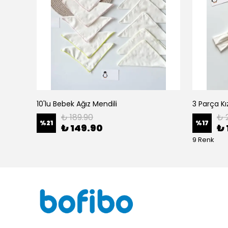
10'lu Bebek Ağız Mendili
₺ 189.90
₺ 
%
21
%
17
₺ 149.90
₺ 
9 Renk