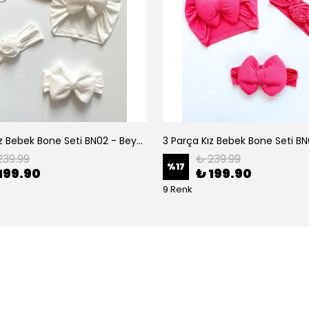
3 Parça Kız Bebek Bone Seti BN02 - Beyaz
239.99
₺ 239.99
%
17
199.90
₺ 199.90
9 Renk