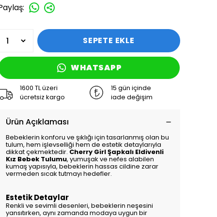
Paylaş
:
SEPETE EKLE
WHATSAPP
1600 TL üzeri
15 gün içinde
ücretsiz kargo
iade değişim
Ürün Açıklaması
Bebeklerin konforu ve şıklığı için tasarlanmış olan bu
tulum, hem işlevselliği hem de estetik detaylarıyla
dikkat çekmektedir.
Cherry Girl Şapkalı Eldivenli
Kız Bebek Tulumu
, yumuşak ve nefes alabilen
kumaş yapısıyla, bebeklerin hassas cildine zarar
vermeden sıcak tutmayı hedefler.
Estetik Detaylar
Renkli ve sevimli desenleri, bebeklerin neşesini
yansıtırken, aynı zamanda modaya uygun bir