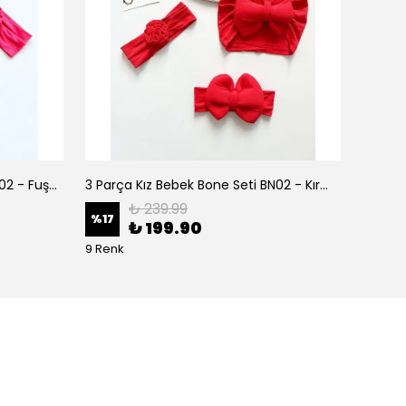
3 Parça Kız Bebek Bone Seti BN02 - Fuşya
3 Parça Kız Bebek Bone Seti BN02 - Kırmızı
₺ 239.99
%
17
%
17
₺ 199.90
9 Renk
9 Renk