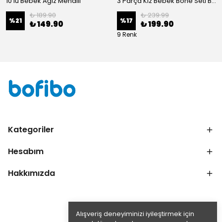
10'lu Bebek Ağız Mendili
3 Parça Kız Bebek Bone Seti BN02 - Beyaz
₺ 189.90
₺ 239.99
%
21
%
17
₺ 149.90
₺ 199.90
9 Renk
Kategoriler
Hesabım
Hakkımızda
Alışveriş deneyiminizi iyileştirmek için