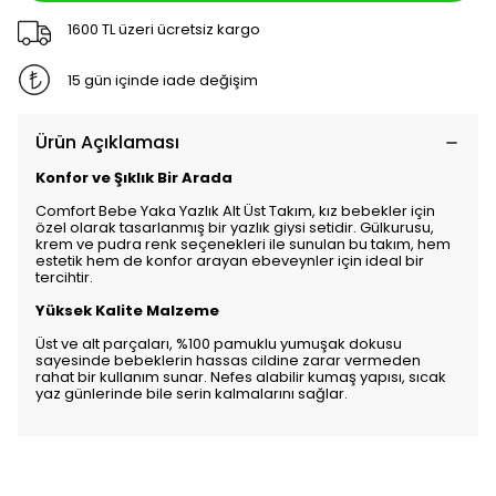
1600 TL üzeri ücretsiz kargo
15 gün içinde iade değişim
Ürün Açıklaması
Konfor ve Şıklık Bir Arada
Comfort Bebe Yaka Yazlık Alt Üst Takım, kız bebekler için
özel olarak tasarlanmış bir yazlık giysi setidir. Gülkurusu,
krem ve pudra renk seçenekleri ile sunulan bu takım, hem
estetik hem de konfor arayan ebeveynler için ideal bir
tercihtir.
Yüksek Kalite Malzeme
Üst ve alt parçaları, %100 pamuklu yumuşak dokusu
sayesinde bebeklerin hassas cildine zarar vermeden
rahat bir kullanım sunar. Nefes alabilir kumaş yapısı, sıcak
yaz günlerinde bile serin kalmalarını sağlar.