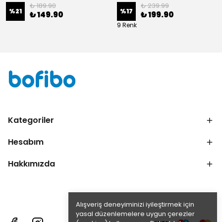
₺ 189.90
₺ 239.99
%
21
%
17
₺ 149.90
₺ 199.90
9 Renk
Kategoriler
Hesabım
Hakkımızda
Alışveriş deneyiminizi iyileştirmek için
yasal düzenlemelere uygun çerezler