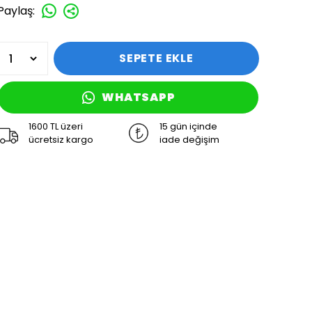
Paylaş
:
SEPETE EKLE
WHATSAPP
1600 TL üzeri
15 gün içinde
ücretsiz kargo
iade değişim