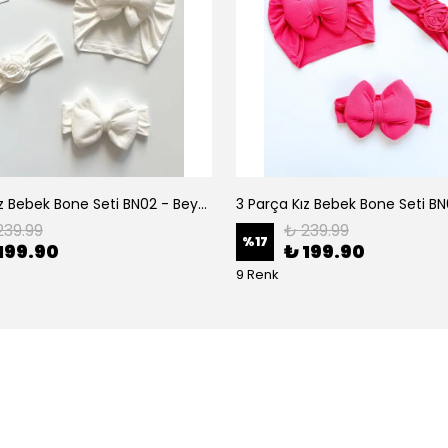
3 Parça Kız Bebek Bone Seti BN02 - Beyaz
239.99
₺ 239.99
%
17
199.90
₺ 199.90
9 Renk