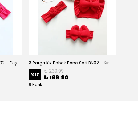
3 Parça Kız Bebek Bone Seti BN02 - Fuşya
3 Parça Kız Bebek Bone Seti BN02 - Kırmızı
₺ 239.99
%
17
%
17
₺ 199.90
9 Renk
9 Renk