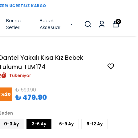
Bornoz
Bebek
0
Setleri
Aksesuar
Dantel Yakalı Kısa Kız Bebek
Tulumu TLM174
Tükeniyor
₺ 599.90
%
20
₺ 479.90
Beden
0-3 Ay
3-6 Ay
6-9 Ay
9-12 Ay