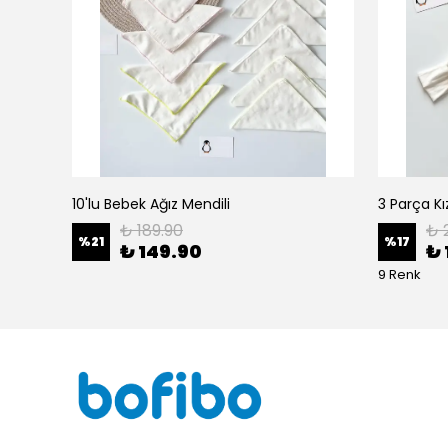
10'lu Bebek Ağız Mendili
₺ 189.90
₺ 
%
21
%
17
₺ 149.90
₺ 
9 Renk