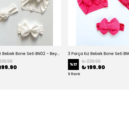
3 Parça Kız Bebek Bone Seti BN02 - Beyaz
239.99
₺ 239.99
%
17
199.90
₺ 199.90
9 Renk