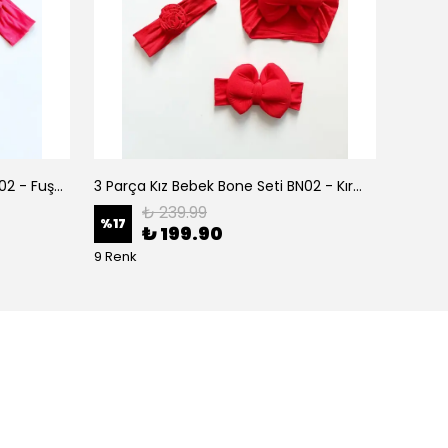
3 Parça Kız Bebek Bone Seti BN02 - Fuşya
3 Parça Kız Bebek Bone Seti BN02 - Kırmızı
₺ 239.99
%
17
%
17
₺ 199.90
9 Renk
9 Renk