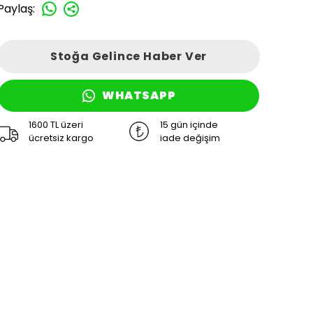
Paylaş
:
Stoğa Gelince Haber Ver
WHATSAPP
1600 TL üzeri
15 gün içinde
ücretsiz kargo
iade değişim