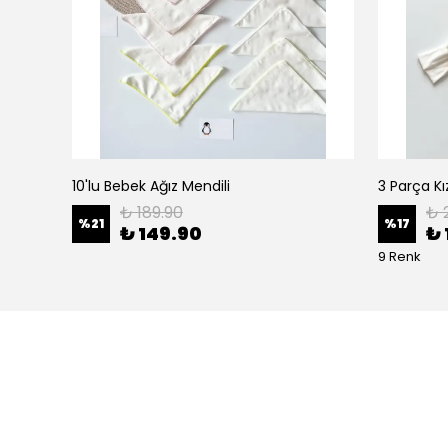
10'lu Bebek Ağız Mendili
₺ 189.90
₺ 
%
21
%
17
₺ 149.90
₺ 
9 Renk