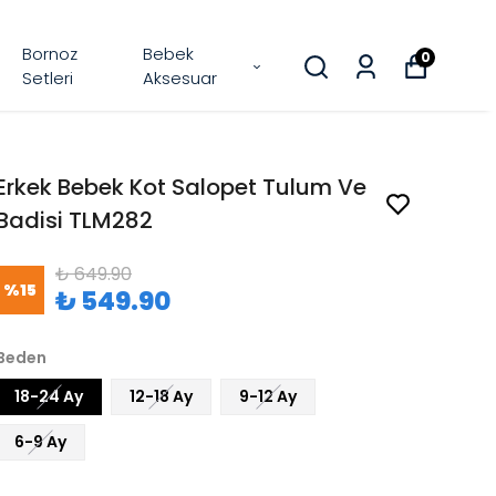
Bornoz
Bebek
0
Setleri
Aksesuar
Erkek Bebek Kot Salopet Tulum Ve
Badisi TLM282
₺ 649.90
%
15
₺ 549.90
Beden
18-24 Ay
12-18 Ay
9-12 Ay
6-9 Ay