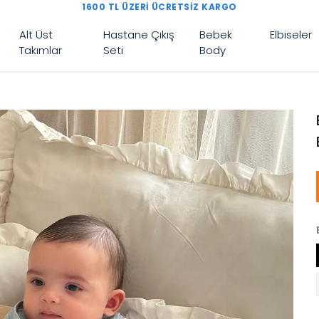
1600 TL ÜZERI ÜCRETSIZ KARGO
Alt Üst
Hastane Çıkış
Bebek
Elbiseler
Takımlar
Seti
Body