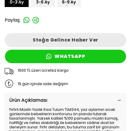
0-3 Ay
3-6 Ay
6-9 Ay
Paylaş
:
Stoğa Gelince Haber Ver
WHATSAPP
1600 TL üzeri ücretsiz kargo
15 gün içinde iade değişim
Ürün Açıklaması
Fırfırlı Müslin Yazlık Kısa Tulum TLM344, yaz aylarının sıcak
günlerinde bebeklerin konforunu ön planda tutarak
tasarlanmıştır. Yüksek kaliteli %100 pamuklu müslin kumaş,
hafifliği ve nefes alabilirliği ile bebeklerin cildine dost bir
deneyim sunar. Fırfır detayları, bu tuluma zarif bir görünüm