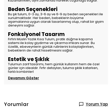
kazandırırken, aynı zamanda hareket özgürlüğü sağlar.
Beden Seçenekleri
Bu şık tulum, 0-3 ay, 3-6 ay ve 6-9 ay beden seçenekleri ile
sunulmaktadır. Her beden, bebeklerin büyüme
aşamalarına uygun olarak tasarlanmış olup, rahat bir giyim
deneyimi sağlar.
Fonksiyonel Tasarım
Fırfırlı Müslin Yazlık Kısa Tulum, pratik düğme kapama
sistemi ile kolay giydirme ve çıkarma imkanı sunar. Bu
özellik, ebeveynlerin günlük rutinlerini kolaylaştırırken,
bebeklerin de rahat hissetmesini sağlar.
Estetik ve Şıklık
Tulumun zarif tasarımı, hem günlük kullanım hem de özel
günler için idealdir. Fırfır detayları, tuluma şıklık katarken,
farklı kombinlerl
Devamını Göster
Yorumlar
Yorum Yap