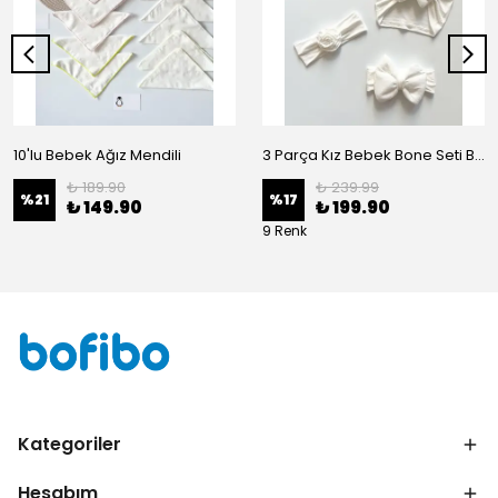
10'lu Bebek Ağız Mendili
3 Parça Kız Bebek Bone Seti BN02 - Beyaz
₺ 189.90
₺ 239.99
%
21
%
17
₺ 149.90
₺ 199.90
9 Renk
Kategoriler
Hesabım