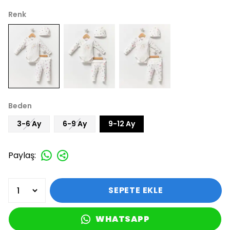
Renk
Beden
3-6 Ay
6-9 Ay
9-12 Ay
Paylaş
:
SEPETE EKLE
WHATSAPP