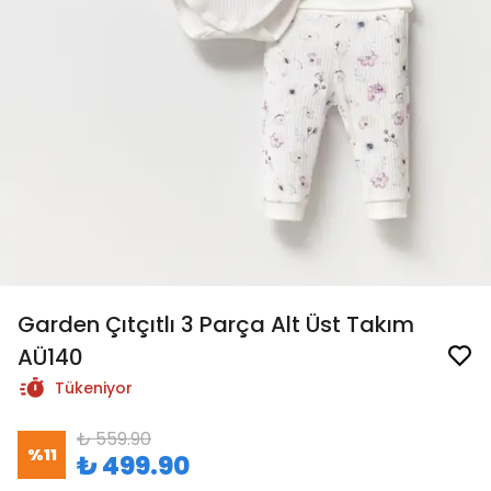
Garden Çıtçıtlı 3 Parça Alt Üst Takım
AÜ140
Tükeniyor
₺ 559.90
%
11
₺ 499.90