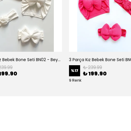
3 Parça Kız Bebek Bone Seti BN02 - Beyaz
239.99
₺ 239.99
%
17
199.90
₺ 199.90
9 Renk