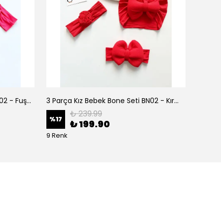
3 Parça Kız Bebek Bone Seti BN02 - Fuşya
3 Parça Kız Bebek Bone Seti BN02 - Kırmızı
₺ 239.99
%
17
%
17
₺ 199.90
9 Renk
9 Renk