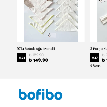
10'lu Bebek Ağız Mendili
₺ 189.90
₺ 
%
21
%
17
₺ 149.90
₺ 
9 Renk