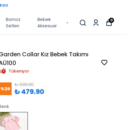
Bornoz
Bebek
0
Setleri
Aksesuar
Garden Collar Kız Bebek Takımı
AÜ100
Tükeniyor
₺ 599.90
%
20
₺ 479.90
Renk