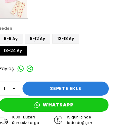
Beden
6-9 Ay
9-12 Ay
12-18 Ay
18-24 Ay
Paylaş
:
SEPETE EKLE
WHATSAPP
1600 TL üzeri
15 gün içinde
ücretsiz kargo
iade değişim