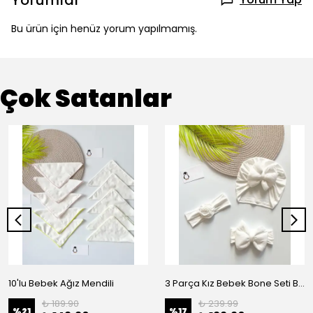
Yorumlar
Bu ürün için henüz yorum yapılmamış.
Çok Satanlar
10'lu Bebek Ağız Mendili
3 Parça Kız Bebek Bone Seti BN02 - Beyaz
₺ 189.90
₺ 239.99
%
21
%
17