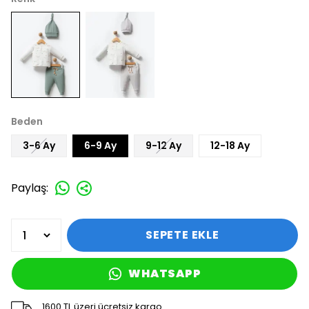
Beden
3-6 Ay
6-9 Ay
9-12 Ay
12-18 Ay
Paylaş
:
SEPETE EKLE
WHATSAPP
1600 TL üzeri ücretsiz kargo