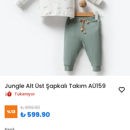
Jungle Alt Üst Şapkalı Takım AÜ159
Tükeniyor
₺ 689.90
%
13
₺ 599.90
Renk