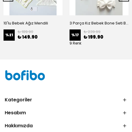
10'lu Bebek Ağız Mendili
3 Parça Kız Bebek Bone Seti BN02 - Beyaz
₺ 189.90
₺ 239.99
%
21
%
17
₺ 149.90
₺ 199.90
9 Renk
Kategoriler
Hesabım
Hakkımızda