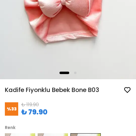
Kadife Fiyonklu Bebek Bone B03
₺ 119.90
%
33
₺ 79.90
Renk