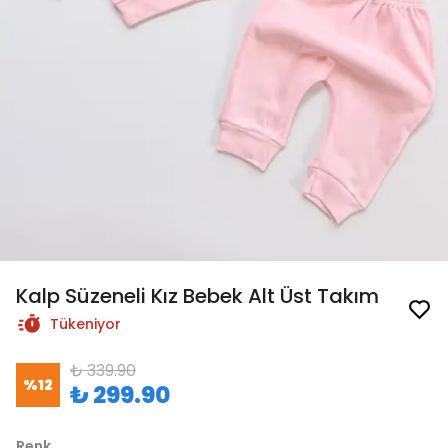
Kalp Süzeneli Kız Bebek Alt Üst Takım
Tükeniyor
₺ 339.90
%
12
₺ 299.90
Renk