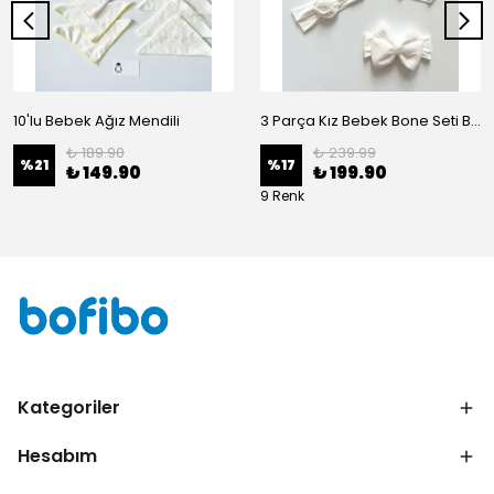
10'lu Bebek Ağız Mendili
3 Parça Kız Bebek Bone Seti BN02 - Beyaz
₺ 189.90
₺ 239.99
%
21
%
17
₺ 149.90
₺ 199.90
9 Renk
Kategoriler
Hesabım