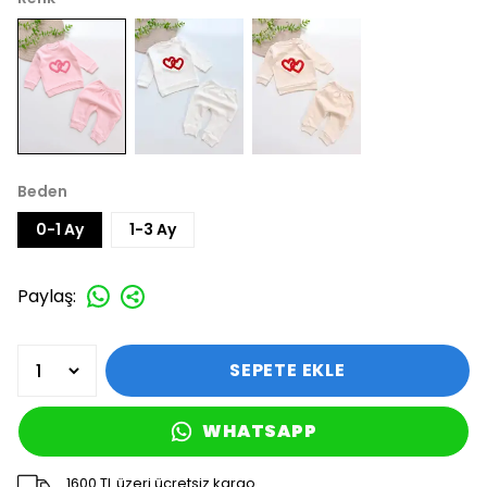
Beden
0-1 Ay
1-3 Ay
Paylaş
:
SEPETE EKLE
WHATSAPP
1600 TL üzeri ücretsiz kargo