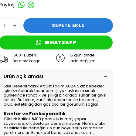
Paylaş
:
SEPETE EKLE
WHATSAPP
1600 TL üzeri
15 gün içinde
ücretsiz kargo
iade değişim
Ürün Açıklaması
Lale Desenli Yazlık Alt Üst Takım AÜ247, kız bebekler
için özel olarak tasarlanmış, yaz aylarının sıcak
günlerinde rahatlık ve şıklığı bir arada sunan bir giysi
setidir. Bu takım, zarif lale desenleri ile bezenmiş
olup, estetik açıdan göz alıcı bir görünüm sağlar.
Konfor ve Fonksiyonellik
Yüksek kaliteli %100 pamuklu kumaş yapısı
sayesinde, cilt dostu bir deneyim sunar. Nefes alabilir
özellikleri ile bebeğinizin gün boyu serin kalmasına
yardımcı olur. Esnek bel bandı ve rahat kesimi,