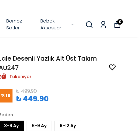
Bornoz
Bebek
0
Setleri
Aksesuar
Lale Desenli Yazlık Alt Üst Takım
AÜ247
Tükeniyor
₺ 499.90
%
10
₺ 449.90
Beden
3-6 Ay
6-9 Ay
9-12 Ay