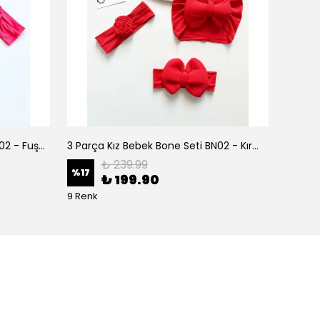
3 Parça Kız Bebek Bone Seti BN02 - Fuşya
3 Parça Kız Bebek Bone Seti BN02 - Kırmızı
₺ 239.99
%
17
%
17
₺ 199.90
9 Renk
9 Renk