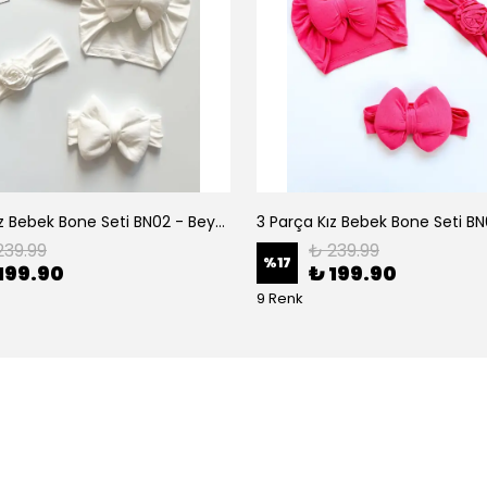
3 Parça Kız Bebek Bone Seti BN02 - Beyaz
239.99
₺ 239.99
%
17
199.90
₺ 199.90
9 Renk