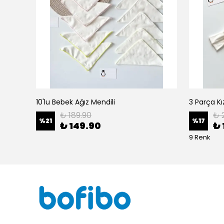
10'lu Bebek Ağız Mendili
₺ 189.90
₺ 
%
21
%
17
₺ 149.90
₺ 
9 Renk