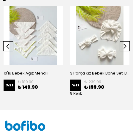
10'lu Bebek Ağız Mendili
3 Parça Kız Bebek Bone Seti BN02 - Beyaz
₺ 189.90
₺ 239.99
%
21
%
17
₺ 149.90
₺ 199.90
9 Renk