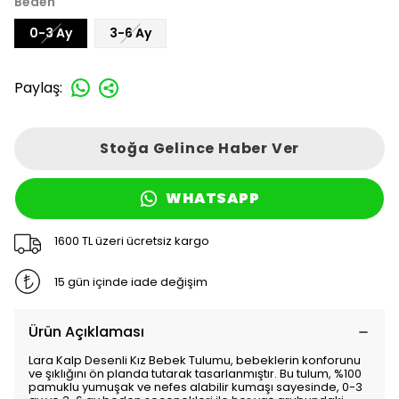
Beden
0-3 Ay
3-6 Ay
Paylaş
:
Stoğa Gelince Haber Ver
WHATSAPP
1600 TL üzeri ücretsiz kargo
15 gün içinde iade değişim
Ürün Açıklaması
Lara Kalp Desenli Kız Bebek Tulumu, bebeklerin konforunu
ve şıklığını ön planda tutarak tasarlanmıştır. Bu tulum, %100
pamuklu yumuşak ve nefes alabilir kumaşı sayesinde, 0-3