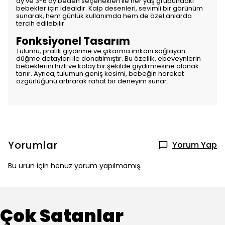
ay ve 3-6 ay beden seçenekleri ile her yaş grubundaki
bebekler için idealdir. Kalp desenleri, sevimli bir görünüm
sunarak, hem günlük kullanımda hem de özel anlarda
tercih edilebilir.
Fonksiyonel Tasarım
Tulumu, pratik giydirme ve çıkarma imkanı sağlayan
düğme detayları ile donatılmıştır. Bu özellik, ebeveynlerin
bebeklerini hızlı ve kolay bir şekilde giydirmesine olanak
tanır. Ayrıca, tulumun geniş kesimi, bebeğin hareket
özgürlüğünü artırarak rahat bir deneyim sunar.
Yorumlar
Yorum Yap
Bu ürün için henüz yorum yapılmamış.
Çok Satanlar