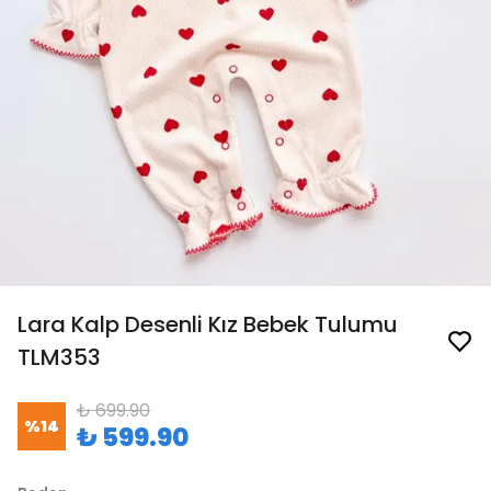
Lara Kalp Desenli Kız Bebek Tulumu
TLM353
₺ 699.90
%
14
₺ 599.90