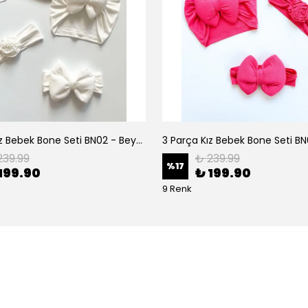
3 Parça Kız Bebek Bone Seti BN02 - Beyaz
239.99
₺ 239.99
%
17
199.90
₺ 199.90
9 Renk