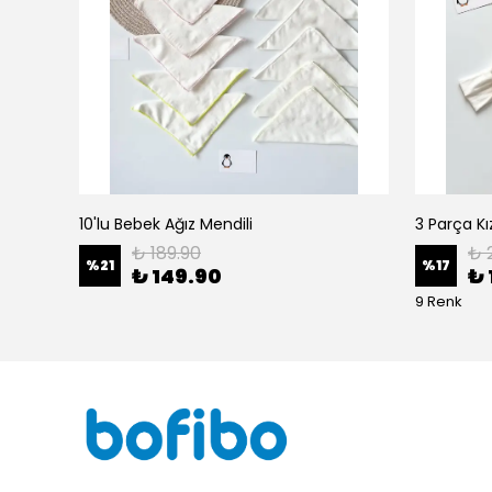
10'lu Bebek Ağız Mendili
₺ 189.90
₺ 
%
21
%
17
₺ 149.90
₺ 
9 Renk