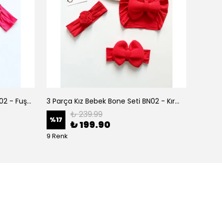
3 Parça Kız Bebek Bone Seti BN02 - Fuşya
3 Parça Kız Bebek Bone Seti BN02 - Kırmızı
₺ 239.99
%
17
%
17
₺ 199.90
9 Renk
9 Renk