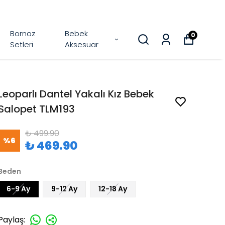
Bornoz
Bebek
0
Setleri
Aksesuar
Leoparlı Dantel Yakalı Kız Bebek
Salopet TLM193
₺ 499.90
%
6
₺ 469.90
Beden
6-9 Ay
9-12 Ay
12-18 Ay
Paylaş
: