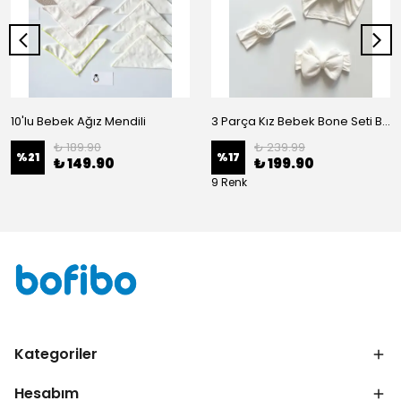
10'lu Bebek Ağız Mendili
3 Parça Kız Bebek Bone Seti BN02 - Beyaz
₺ 189.90
₺ 239.99
%
21
%
17
₺ 149.90
₺ 199.90
9 Renk
Kategoriler
Hesabım