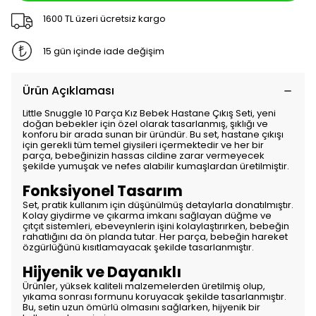
1600 TL üzeri ücretsiz kargo
15 gün içinde iade değişim
Ürün Açıklaması
Little Snuggle 10 Parça Kız Bebek Hastane Çıkış Seti, yeni
doğan bebekler için özel olarak tasarlanmış, şıklığı ve
konforu bir arada sunan bir üründür. Bu set, hastane çıkışı
için gerekli tüm temel giysileri içermektedir ve her bir
parça, bebeğinizin hassas cildine zarar vermeyecek
şekilde yumuşak ve nefes alabilir kumaşlardan üretilmiştir.
Fonksiyonel Tasarım
Set, pratik kullanım için düşünülmüş detaylarla donatılmıştır.
Kolay giydirme ve çıkarma imkanı sağlayan düğme ve
çıtçıt sistemleri, ebeveynlerin işini kolaylaştırırken, bebeğin
rahatlığını da ön planda tutar. Her parça, bebeğin hareket
özgürlüğünü kısıtlamayacak şekilde tasarlanmıştır.
Hijyenik ve Dayanıklı
Ürünler, yüksek kaliteli malzemelerden üretilmiş olup,
yıkama sonrası formunu koruyacak şekilde tasarlanmıştır.
Bu, setin uzun ömürlü olmasını sağlarken, hijyenik bir