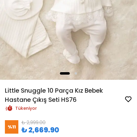
Little Snuggle 10 Parça Kız Bebek
Hastane Çıkış Seti HS76
Tükeniyor
₺ 2,999.00
%
11
₺ 2,669.90