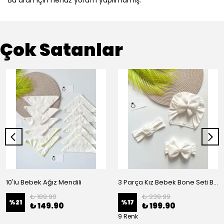
Bu ürün için henüz yorum yapılmamış.
Çok Satanlar
10'lu Bebek Ağız Mendili
3 Parça Kız Bebek Bone Seti BN02 - Beyaz
₺ 189.90
₺ 239.99
%
21
%
17
₺ 149.90
₺ 199.90
9 Renk