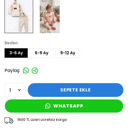
Beden
3-6 Ay
6-9 Ay
9-12 Ay
Paylaş
:
SEPETE EKLE
WHATSAPP
1600 TL üzeri ücretsiz kargo