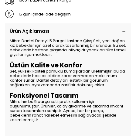
1600 TL üzeri ücretsiz kargo
15 gün içinde iade değişim
Ürün Açıklaması
Mihra Dantel Detaylı 5 Parça Hastane Çıkış Seti, yeni doğan
kız bebekler için özel olarak tasarlanmış bir üründür. Bu set,
bebeklerin hastane çıkışında ihtiyaç duyacakları tüm temel
giysileri içermektedir.
Üstün Kalite ve Konfor
Set, yüksek kaliteli pamuklu kumaşlardan üretilmiştir, bu da
bebeklerin hassas cildine zarar vermeden maksimum
konfor sunar. Dantel detayları, estetik bir görünüm
sağlarken, aynı zamanda zarif bir dokunuş ekler.
Fonksiyonel Tasarım
Mihra’nın bu 5 parça seti, pratik kullanım için
düşünülmüştür. Ürünler, kolay giydirme ve çıkarma imkanı
sunan tasarımlara sahiptir. Ayrıca, her bir parça,
bebeklerin rahat hareket etmesini sağlayacak şekilde
kesimlenmiştir.