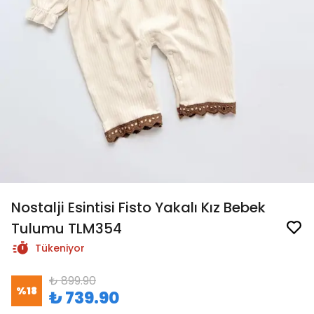
Nostalji Esintisi Fisto Yakalı Kız Bebek
Tulumu TLM354
Tükeniyor
₺ 899.90
%
18
₺ 739.90