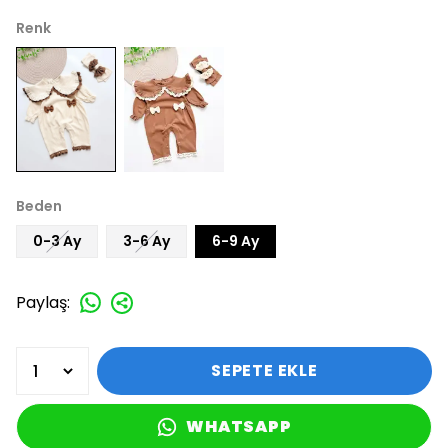
Renk
Beden
0-3 Ay
3-6 Ay
6-9 Ay
Paylaş
:
SEPETE EKLE
WHATSAPP