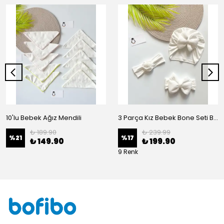
10'lu Bebek Ağız Mendili
3 Parça Kız Bebek Bone Seti BN02 - Beyaz
₺ 189.90
₺ 239.99
%
21
%
17
₺ 149.90
₺ 199.90
9 Renk