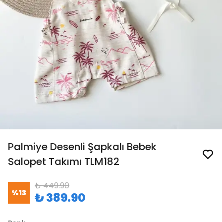
Palmiye Desenli Şapkalı Bebek
Salopet Takımı TLM182
₺ 449.90
%
13
₺ 389.90