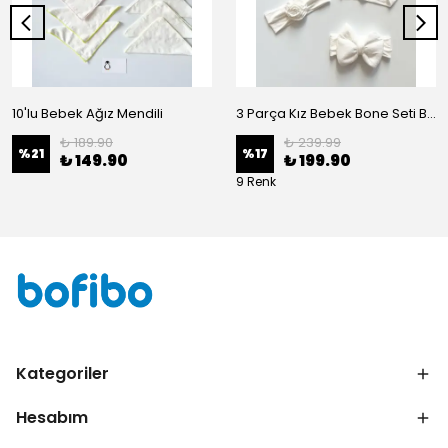
10'lu Bebek Ağız Mendili
3 Parça Kız Bebek Bone Seti BN02 - Beyaz
₺ 189.90
₺ 239.99
%
21
%
17
₺ 149.90
₺ 199.90
9 Renk
Kategoriler
Hesabım