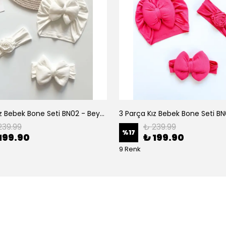
3 Parça Kız Bebek Bone Seti BN02 - Beyaz
239.99
₺ 239.99
%
17
199.90
₺ 199.90
9 Renk