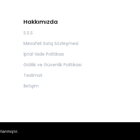
Hakkımızda
S.S.S
Mesafeli Satış Sözleşmesi
İptal-İade Politikası
Gizlilik ve Güvenlik Politikası
Teslimat
İletişim
rlanmıştır.