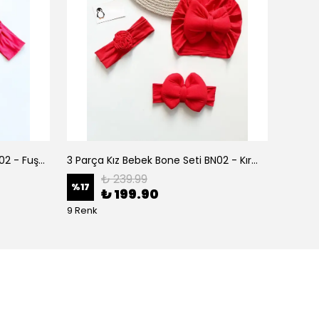
3 Parça Kız Bebek Bone Seti BN02 - Fuşya
3 Parça Kız Bebek Bone Seti BN02 - Kırmızı
₺ 239.99
%
17
%
17
₺ 199.90
9 Renk
9 Renk