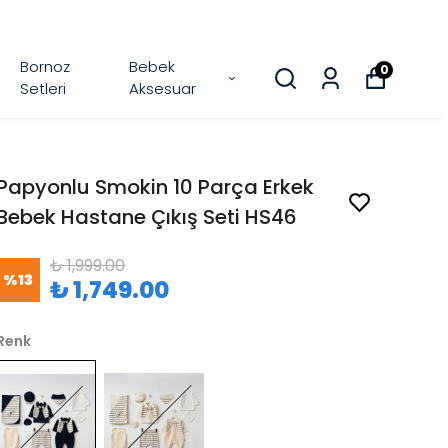
Bornoz
Bebek
0
Setleri
Aksesuar
Papyonlu Smokin 10 Parça Erkek
Bebek Hastane Çıkış Seti HS46
₺ 1,999.00
%
13
₺ 1,749.00
Renk