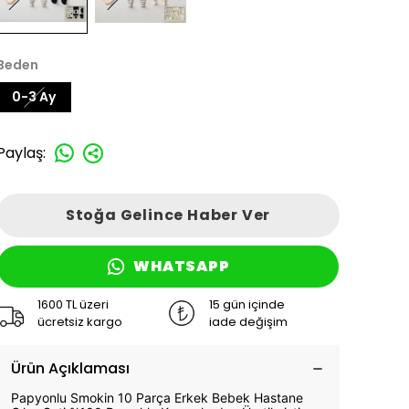
Beden
0-3 Ay
Paylaş
:
Stoğa Gelince Haber Ver
WHATSAPP
1600 TL üzeri
15 gün içinde
ücretsiz kargo
iade değişim
Ürün Açıklaması
Papyonlu Smokin 10 Parça Erkek Bebek Hastane