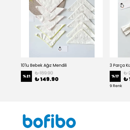
10'lu Bebek Ağız Mendili
₺ 189.90
₺ 
%
21
%
17
₺ 149.90
₺ 
9 Renk