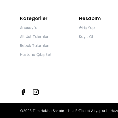
Kategoriler
Hesabım
Anasayfa
Giriş Yap
Alt Üst Takımlar
Kayıt Ol
Bebek Tulumları
Hastane Çıkış Seti
©2023 Tüm Hakları Saklıdır - ikas E-Ticaret
Altyapısı ile Hazı