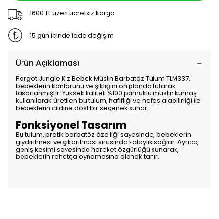
1600 TL üzeri ücretsiz kargo
15 gün içinde iade değişim
Ürün Açıklaması
Pargot Jungle Kız Bebek Müslin Barbatöz Tulum TLM337,
bebeklerin konforunu ve şıklığını ön planda tutarak
tasarlanmıştır. Yüksek kaliteli %100 pamuklu müslin kumaş
kullanılarak üretilen bu tulum, hafifliği ve nefes alabilirliği ile
bebeklerin cildine dost bir seçenek sunar.
Fonksiyonel Tasarım
Bu tulum, pratik barbatöz özelliği sayesinde, bebeklerin
giydirilmesi ve çıkarılması sırasında kolaylık sağlar. Ayrıca,
geniş kesimi sayesinde hareket özgürlüğü sunarak,
bebeklerin rahatça oynamasına olanak tanır.