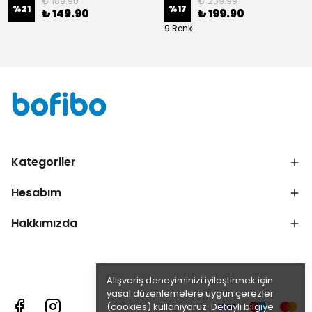
₺ 189.90
₺ 239.99
%
21
%
17
₺ 149.90
₺ 199.90
9 Renk
Kategoriler
Hesabım
Hakkımızda
Alışveriş deneyiminizi iyileştirmek için
yasal düzenlemelere uygun çerezler
(cookies) kullanıyoruz. Detaylı bilgiye