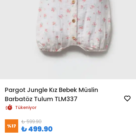
Pargot Jungle Kız Bebek Müslin
Barbatöz Tulum TLM337
Tükeniyor
₺ 599.90
%
17
₺ 499.90