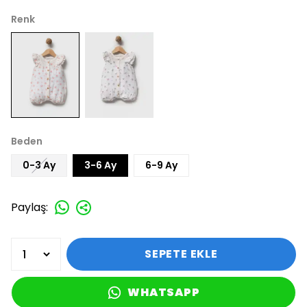
Renk
Beden
0-3 Ay
3-6 Ay
6-9 Ay
Paylaş
:
SEPETE EKLE
WHATSAPP