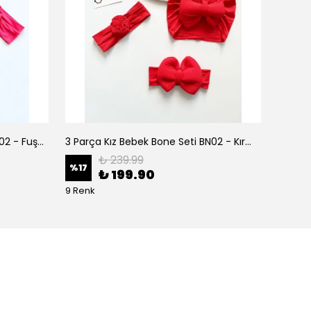
3 Parça Kız Bebek Bone Seti BN02 - Fuşya
3 Parça Kız Bebek Bone Seti BN02 - Kırmızı
₺ 239.99
%
17
%
17
₺ 199.90
9 Renk
9 Renk