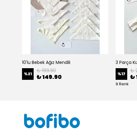
10'lu Bebek Ağız Mendili
₺ 189.90
₺ 
%
21
%
17
₺ 149.90
₺ 
9 Renk