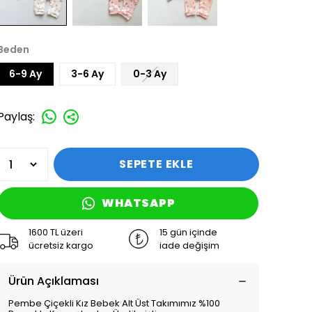
Beden
6-9 Ay
3-6 Ay
0-3 Ay
Paylaş
:
SEPETE EKLE
WHATSAPP
1600 TL üzeri
15 gün içinde
ücretsiz kargo
iade değişim
Ürün Açıklaması
Pembe Çiçekli Kız Bebek Alt Üst Takımımız %100