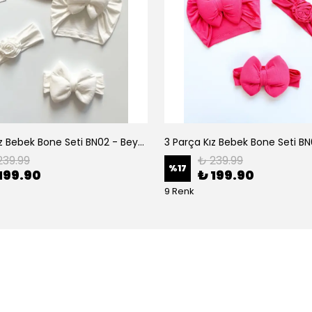
3 Parça Kız Bebek Bone Seti BN02 - Beyaz
239.99
₺ 239.99
%
17
199.90
₺ 199.90
9 Renk