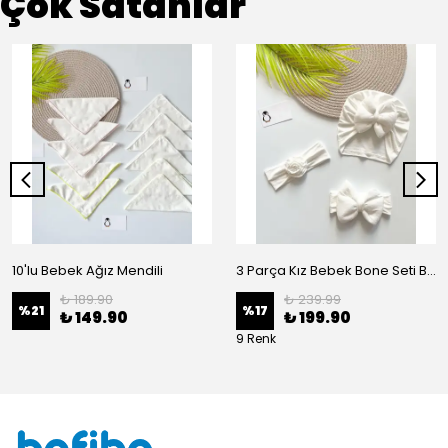
Çok Satanlar
10'lu Bebek Ağız Mendili
3 Parça Kız Bebek Bone Seti BN02 - Beyaz
₺ 189.90
₺ 239.99
%
21
%
17
₺ 149.90
₺ 199.90
9 Renk