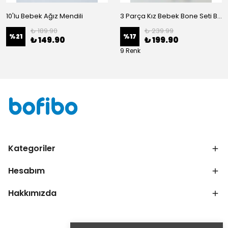
10'lu Bebek Ağız Mendili
3 Parça Kız Bebek Bone Seti BN02 - Beyaz
₺ 189.90
₺ 239.99
%
21
%
17
₺ 149.90
₺ 199.90
9 Renk
Kategoriler
Hesabım
Hakkımızda