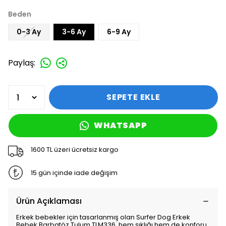
Beden
0-3 Ay
3-6 Ay
6-9 Ay
Paylaş
:
SEPETE EKLE
WHATSAPP
1600 TL üzeri ücretsiz kargo
15 gün içinde iade değişim
Ürün Açıklaması
Erkek bebekler için tasarlanmış olan Surfer Dog Erkek
Bebek Barbatöz Tulum TLM336, hem şıklığı hem de konforu