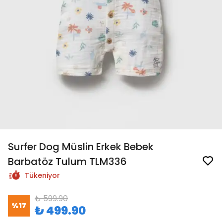
Surfer Dog Müslin Erkek Bebek
Barbatöz Tulum TLM336
Tükeniyor
₺ 599.90
%
17
₺ 499.90