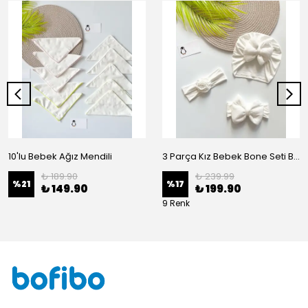
10'lu Bebek Ağız Mendili
3 Parça Kız Bebek Bone Seti BN02 - Beyaz
₺ 189.90
₺ 239.99
%
21
%
17
₺ 149.90
₺ 199.90
9 Renk