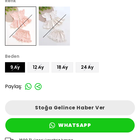
Renk
Beden
9 Ay
12 Ay
18 Ay
24 Ay
Paylaş
:
Stoğa Gelince Haber Ver
WHATSAPP