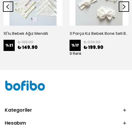
10'lu Bebek Ağız Mendili
3 Parça Kız Bebek Bone Seti BN02 - Beyaz
₺ 189.90
₺ 239.99
%
21
%
17
₺ 149.90
₺ 199.90
9 Renk
Kategoriler
Hesabım