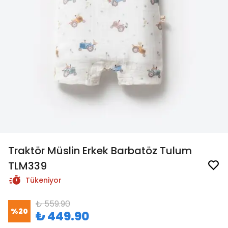
Traktör Müslin Erkek Barbatöz Tulum
TLM339
Tükeniyor
₺ 559.90
%
20
₺ 449.90