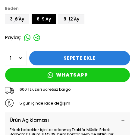
Beden
3-6 Ay
6-9 Ay
9-12 Ay
Paylaş
:
SEPETE EKLE
WHATSAPP
1600 TL üzeri ücretsiz kargo
15 gün içinde iade değişim
Ürün Açıklaması
Erkek bebekler için tasarlanmış Traktör Müslin Erkek
Barbatöz Tulum TLM339, hem konfor hem de şıklığı bir