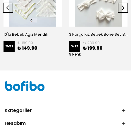
10'lu Bebek Ağız Mendili
3 Parça Kız Bebek Bone Seti BN02 - Beyaz
₺ 189.90
₺ 239.99
%
21
%
17
₺ 149.90
₺ 199.90
9 Renk
Kategoriler
Hesabım