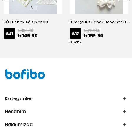
10'lu Bebek Ağız Mendili
3 Parça Kız Bebek Bone Seti BN02 - Beyaz
₺ 189.90
₺ 239.99
%
21
%
17
₺ 149.90
₺ 199.90
9 Renk
Kategoriler
Hesabım
Hakkımızda