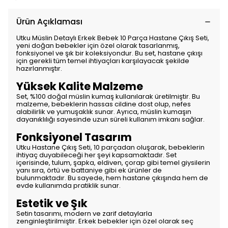
Ürün Açıklaması
Utku Müslin Detaylı Erkek Bebek 10 Parça Hastane Çıkış Seti,
yeni doğan bebekler için özel olarak tasarlanmış,
fonksiyonel ve şık bir koleksiyondur. Bu set, hastane çıkışı
için gerekli tüm temel ihtiyaçları karşılayacak şekilde
hazırlanmıştır.
Yüksek Kalite Malzeme
Set, %100 doğal müslin kumaş kullanılarak üretilmiştir. Bu
malzeme, bebeklerin hassas cildine dost olup, nefes
alabilirlik ve yumuşaklık sunar. Ayrıca, müslin kumaşın
dayanıklılığı sayesinde uzun süreli kullanım imkanı sağlar.
Fonksiyonel Tasarım
Utku Hastane Çıkış Seti, 10 parçadan oluşarak, bebeklerin
ihtiyaç duyabileceği her şeyi kapsamaktadır. Set
içerisinde, tulum, şapka, eldiven, çorap gibi temel giysilerin
yanı sıra, örtü ve battaniye gibi ek ürünler de
bulunmaktadır. Bu sayede, hem hastane çıkışında hem de
evde kullanımda pratiklik sunar.
Estetik ve Şık
Setin tasarımı, modern ve zarif detaylarla
zenginleştirilmiştir. Erkek bebekler için özel olarak seç