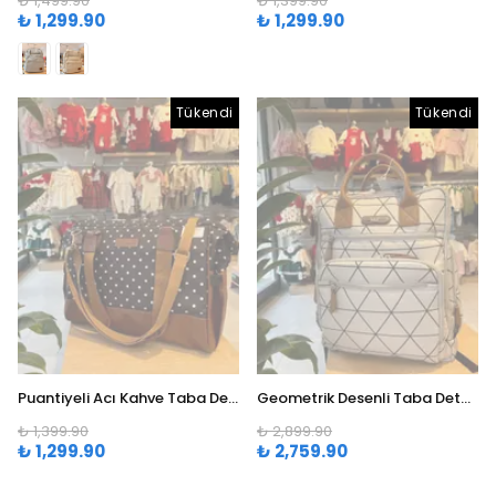
₺ 1,499.90
₺ 1,399.90
₺ 1,299.90
₺ 1,299.90
Tükendi
Tükendi
Puantiyeli Acı Kahve Taba Detaylı Geniş Anne Çantası ÇNT2
Geometrik Desenli Taba Detaylı Anne & Bebek Çantası ÇNT1
₺ 1,399.90
₺ 2,899.90
₺ 1,299.90
₺ 2,759.90