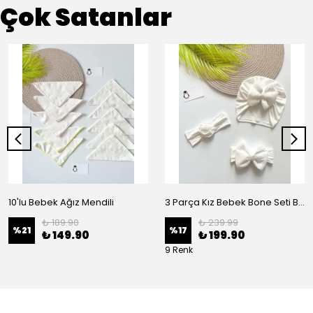
Çok Satanlar
10'lu Bebek Ağız Mendili
3 Parça Kız Bebek Bone Seti BN02 - Beyaz
₺ 189.90
₺ 239.99
%
21
%
17
₺ 149.90
₺ 199.90
9 Renk