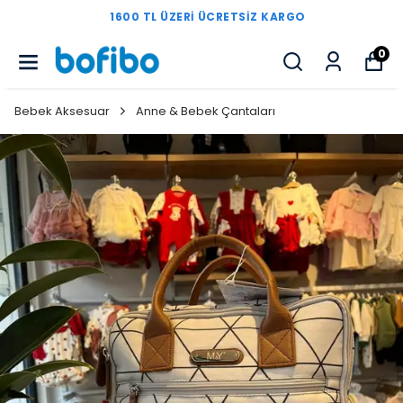
1600 TL ÜZERI ÜCRETSIZ KARGO
0
Bebek Aksesuar
Anne & Bebek Çantaları