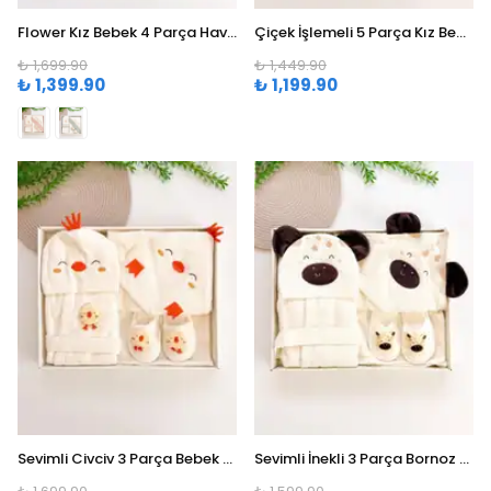
Flower Kız Bebek 4 Parça Havlu Bornoz Seti (0-24 Ay) - Yeşil
Çiçek İşlemeli 5 Parça Kız Bebek Bornoz Seti (0-24 Ay)
₺ 1,699.90
₺ 1,449.90
₺ 1,399.90
₺ 1,199.90
Sevimli Civciv 3 Parça Bebek Bornoz Seti ( 0-24 Ay )
Sevimli İnekli 3 Parça Bornoz Seti (0-24 Ay) - 0-1 Yaş