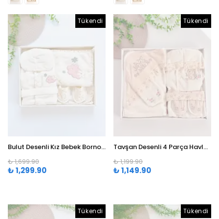
Tükendi
Tükendi
Bulut Desenli Kız Bebek Bornoz Seti (0-24 Ay)
Tavşan Desenli 4 Parça Havlu Bornoz Seti ( 0-24 Ay )
₺ 1,699.90
₺ 1,199.90
₺ 1,299.90
₺ 1,149.90
Tükendi
Tükendi