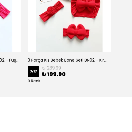
3 Parça Kız Bebek Bone Seti BN02 - Fuşya
3 Parça Kız Bebek Bone Seti BN02 - Kırmızı
₺ 239.99
%
17
%
17
₺ 199.90
9 Renk
9 Renk