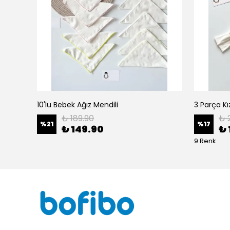
10'lu Bebek Ağız Mendili
₺ 189.90
₺ 
%
21
%
17
₺ 149.90
₺ 
9 Renk