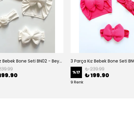
3 Parça Kız Bebek Bone Seti BN02 - Beyaz
239.99
₺ 239.99
%
17
199.90
₺ 199.90
9 Renk