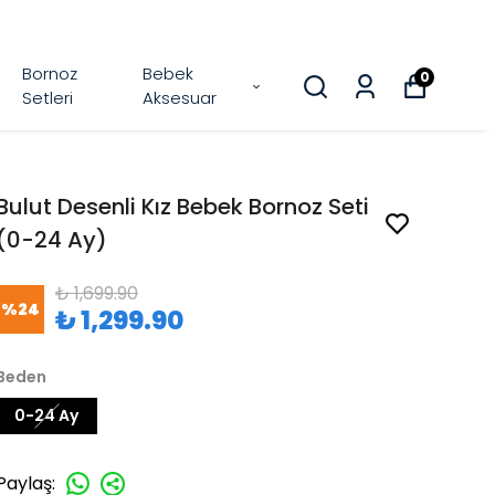
Bornoz
Bebek
0
Setleri
Aksesuar
Bulut Desenli Kız Bebek Bornoz Seti
(0-24 Ay)
₺ 1,699.90
%
24
₺ 1,299.90
Beden
0-24 Ay
Paylaş
: